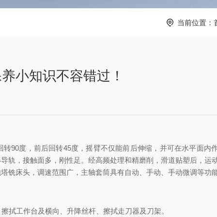
当前位置：
保养小知识不容错过！
转90度，前后回转45度，摇臂不仅能前后伸缩，并可在水平面内
形导轨，接触面多，刚性足。经高频处理和精磨削，滑道贴塑后，运
炮塔铣床头，调速范围广，主轴套筒具有自动、手动、手动微调等功
、擦拭工作台及横向、升降丝杆、擦拭走刀器及刀架。