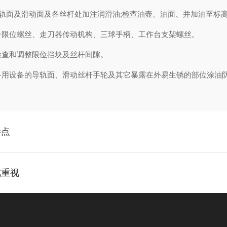
导轨面及滑动面及各丝杆处加注润滑油;检查油壶、油面、并加油至标
台限位螺丝、走刀器传动机构、三球手柄、工作台支架螺丝。
检查和调整限位挡块及丝杆间隙。
备用设备的导轨面、滑动丝杆手轮及其它暴露在外易生锈的部位涂油
特点
此重视