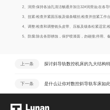
2、润滑:保持各油孔清洁畅通并加注32#润滑油;在各
3、扭紧:检查并紧固压板及镶条螺丝;检查并扭紧工作
4、调整:检查和调整铣头皮带、压板及镶条松紧适宜;
5、防腐:除去各部锈蚀，保护喷漆面，勿碰撞;停用、
上一条
探讨斜导轨数控机床的九大结构
下一条
是什么让你对数控斜导轨车床如