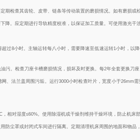
期检查其齿轮、皮带、链条等传动装置的磨损情况。如有磨损或松
降。应定期进行导轨精度校准，以保证加工质量。可使用激光干涉
过8小时。主轴运转每八小时，需要降速至低速运转1小时，以降
油污。检查刀座卡槽磨损情况，损坏及时更换。每2年全套更换刀座
法兰盖周围污垢。运行3000小时检查叶片，宽度小于26mm需更
℃，相对湿度≤60%。使用除湿机或干燥剂维持干燥环境，防止机床
防尘罩或封闭式车间进行隔离。定期清理机床周围的地面和物品