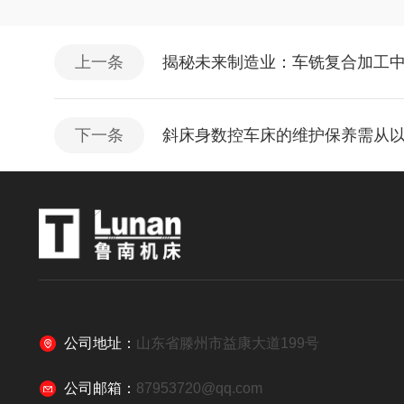
上一条
揭秘未来制造业：车铣复合加工
下一条
斜床身数控车床的维护保养需从
公司地址：
山东省滕州市益康大道199号
公司邮箱：
87953720@qq.com