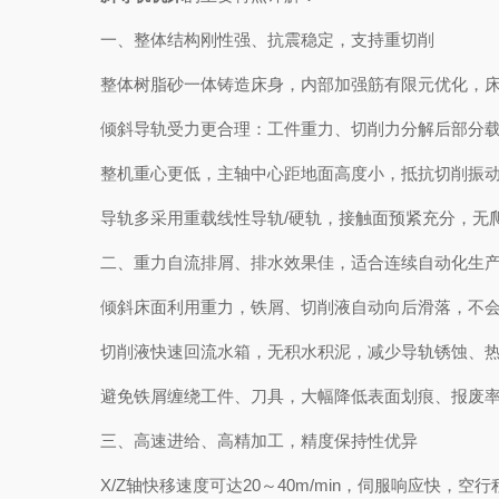
一、整体结构刚性强、抗震稳定，支持重切削
整体树脂砂一体铸造床身，内部加强筋有限元优化，床
倾斜导轨受力更合理：工件重力、切削力分解后部分载荷
整机重心更低，主轴中心距地面高度小，抵抗切削振动
导轨多采用重载线性导轨/硬轨，接触面预紧充分，无爬
二、重力自流排屑、排水效果佳，适合连续自动化生
倾斜床面利用重力，铁屑、切削液自动向后滑落，不会
切削液快速回流水箱，无积水积泥，减少导轨锈蚀、热变
避免铁屑缠绕工件、刀具，大幅降低表面划痕、报废率
三、高速进给、高精加工，精度保持性优异
X/Z轴快移速度可达20～40m/min，伺服响应快，空