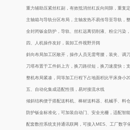
重力辅助压紧丝杠副，有效抵消丝杠反向间隙，重复定位精度可
主轴箱与导轨分区布局，主轴发热不易传导至导轨，整
全封闭钣金防护，导轨、丝杠远离切削液、粉尘污染，
四、人机操作友好，装卸工件视野开阔
斜向布局加工区敞开，操作人员无需弯腰，装夹、调刀
刀塔布置于工件斜上方，换刀路径短，换刀速度快；支持
整机布局紧凑，同等加工行程下占地面积比平床身小20
五、自动化集成适配性强，易对接流水线
倾斜结构便于搭配送料机、棒材送料器、机械手、料仓
防护钣金标准化，可加装自动门、安全光栅，适配智能产
配套数控系统支持通讯联网，可接入MES、工厂数字化