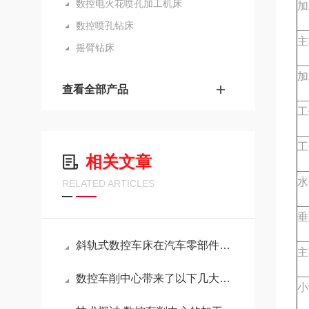
数控电火花喷孔加工机床
加
数控喷孔钻床
主
摇臂钻床
加
查看全部产品
工
工
相关文章
水
RELATED ARTICLES
垂
斜轨式数控车床在汽车零部件加工中的应用优势
主
数控车削中心带来了以下几大功能
小