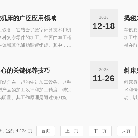
损耗的关键，需遵循“故障定位—精
床主体
为动力输出核心，常见故障表现为转
工作原
首先通过主轴负载监测与异响排查定
载体输
控机床的广泛应用领域
2025
揭秘
盖，清理旧润滑脂，更换适配型号的
动作，
12-18
工设备，它结合了数字计算技术和机
车铣复
组成...
各种复杂零件的加工。主要由加工程
加工中
主体和其他辅助装置组成。其中，机
是在航
刀具系统和冷却系统等关键部件。其
和工件
信息用代码化的数字表示，通过信息
度、已
理，发出各种控制信号，控制机床的
削和铣
中心的关键保养技巧
2025
斜床
将零件加工出来。斜导轨数控机床的
表面的
11-26
能结合在一起的先进加工设备。这种
斜床身
论和...
型产品的加工效率和加工精度，特别
术和传
为明显。其工作原理是通过铣刀旋转
动，以
削加工，使工件在形状精度、位置精
的床身
要求。这种加工方式不是单纯地将车
力刀塔
，而是利用车铣合成运动来完成各类
螺纹、
发展的条件下产生的一种新的切削理
杂零件
录，当前 4 / 24 页
首页
上一页
下一页
末页
床的...