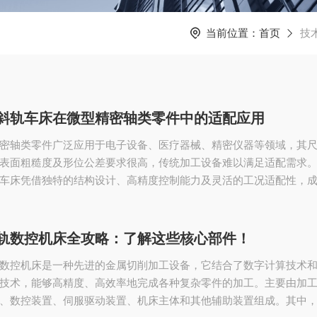
当前位置：
首页
技
斜轨车床在微型精密轴类零件中的适配应用
密轴类零件广泛应用于电子设备、医疗器械、精密仪器等领域，其
表面粗糙度及形位公差要求很高，传统加工设备难以满足适配需求
车床凭借独特的结构设计、高精度控制能力及灵活的工况适配性，
密轴类零件加工的核心装备，有效突破了微小尺寸加工的精度与效
控斜轨车床的结构特性为微型精密加工提供了基础适配保障。相较
车床，斜轨结构采用倾斜布局，可利用重力辅助排屑，避免切屑堆
轨数控机床全攻略：了解这些核心部件！
件的刮伤与干涉，同时减少切削热积聚对加工精度的影响。此外，
数控机床是一种先进的金属切削加工设备，它结合了数字计算技术
技术，能够高精度、高效率地完成各种复杂零件的加工。主要由加
、数控装置、伺服驱动装置、机床主体和其他辅助装置组成。其中