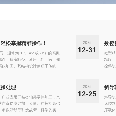
：轻松掌握精准操作！
2025
数控
12-31
通常为30°、45°或60°）的高刚
微型精
部件、精密轴类、液压元件、医疗器
精度、
高效加工。其结构设计兼顾了传统平
控斜轨
性，是现代中高d数控车削设备的主
微型精
6000rpm以上）、高精度伺服刀
颈。数
闭防护罩，并支持多通道控制、C轴
统平轨
实操处理
2025
斜导
钻、攻丝等复合加...
微小工
12-25
，广泛应用于精密轴类零件加工，其
斜导轨
化床...
状态直接决定加工质量。在长期高强
床控制
、参数漂移等引发故障，科学的实操
序载体