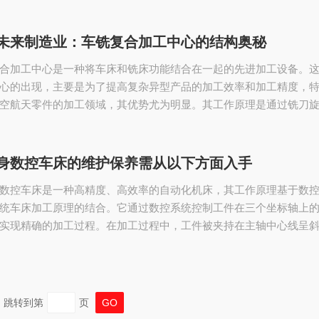
包括床身、主轴系统、进给系统、刀具系统和冷却系统等关键部件
理是将机械加工过程中的各种控制信息用代码化的数字表示，通过
入数控装置。数控装置经过运算处理，发出各种控制信号，控制机
未来制造业：车铣复合加工中心的结构奥秘
按图纸要求的形状和尺寸，自动地将零件加工出来。斜导轨数控机
合加工中心是一种将车床和铣床功能结合在一起的先进加工设备。
心的出现，主要是为了提高复杂异型产品的加工效率和加工精度，
空航天零件的加工领域，其优势尤为明显。其工作原理是通过铣刀
旋转的合成运动来实现对工件的切削加工，使工件在形状精度、位
加工表面完整性等多方面达到使用要求。这种加工方式不是单纯地
削两种加工手段合并到一台机床上，而是利用车铣合成运动来完成
身数控车床的维护保养需从以下方面入手
加工，是在当今数控技术得到较大发展的条件下产生的一种新的切
数控车床是一种高精度、高效率的自动化机床，其工作原理基于数
统车床加工原理的结合。它通过数控系统控制工件在三个坐标轴上
实现精确的加工过程。在加工过程中，工件被夹持在主轴中心线呈
上，而刀具则通过刀塔进行快速准确的切削。还配备了多工位刀塔
，因此具有广泛的工艺性能，可加工直线圆柱、斜线圆柱、圆弧和
槽、蜗杆等复杂工件，并具有直线插补、圆弧插补各种补偿功能。
的批量生产中，斜床身数控车床发挥了良好的经济效果。斜床身数
跳转到第
页