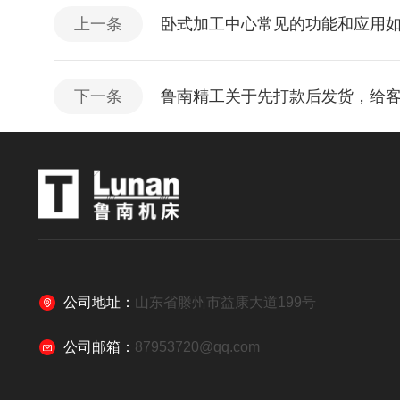
上一条
卧式加工中心常见的功能和应用
下一条
鲁南精工关于先打款后发货，给
公司地址：
山东省滕州市益康大道199号
公司邮箱：
87953720@qq.com