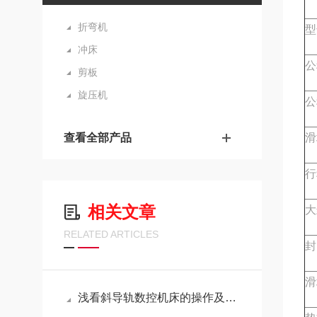
折弯机
型
冲床
公
剪板
旋压机
公
查看全部产品
滑
行
相关文章
大
RELATED ARTICLES
封
滑
浅看斜导轨数控机床的操作及注意事项