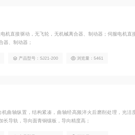
机伺服电机直接驱动，无飞轮，无机械离合器、制动器；伺服电机直
合器、制动器；
产品型号：SJ21-200
浏览量：5461
合器压力机曲轴纵置，结构紧凑，曲轴经高频淬火后磨削处理，光洁
加长导轨，导向面青铜镶板，导向精度高；