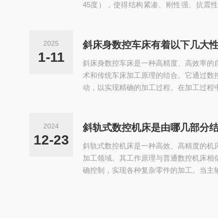
45度），使得结构紧凑、刚性强、抗震
用高精度直线导轨副或进口高精密直线
性。斜导轨机床以其高精度、高可靠性和
造、模具行业、精密机械加工以及现代制
2025
斜床身数控车床有着以下几大
别是在汽车零部件制造中，斜导轨机床可
1-11
斜床身数控车床是一种高精度、高效率的
动机曲...
术和传统车床加工原理的结合。它通过数
动，以实现精确的加工过程。在加工过程
的床身上，而刀具则通过刀塔进行快速准
力刀塔，因此具有广泛的工艺性能，可加
螺纹、槽、蜗杆等复杂工件，并具有直线
2024
斜轨式数控机床是由哪几部分
杂零件的批量生产中，斜床身数控车床发
12-23
斜轨式数控机床是一种高效、高精度的机
床的...
加工领域。其工作原理与普通数控机床相
确控制，实现各种复杂零件的加工。当主
作用力会分解为竖直方向和水平方向上
计，水平方向上的分量被降低至最小，从
机床的运行精度和速度。以下是对斜轨式