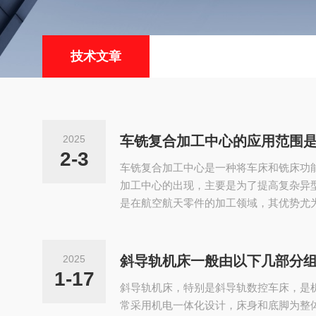
技术文章
2025
车铣复合加工中心的应用范围
2-3
车铣复合加工中心是一种将车床和铣床功
加工中心的出现，主要是为了提高复杂异
是在航空航天零件的加工领域，其优势尤
和工件旋转的合成运动来实现对工件的切
度、已加工表面完整性等多方面达到使用
削和铣削两种加工手段合并到一台机床上
2025
斜导轨机床一般由以下几部分
表面的加工，是在当今数控技术得到较大
1-17
斜导轨机床，特别是斜导轨数控车床，是
论和...
常采用机电一体化设计，床身和底脚为整