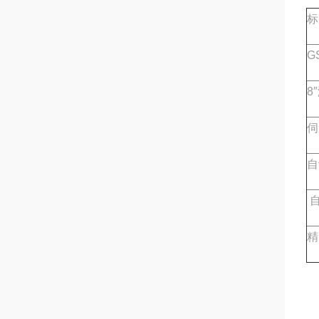
标
G
8
伺
自
自
精