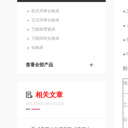
卧式升降台铣床
●
立式升降台铣床
●
万能摇臂铣床
万能回转头铣床
●
钻铣床
●
查看全部产品
卧
项
相关文章
RELATED ARTICLES
工
台