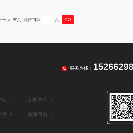
页 下一页 末页 跳转到第
页
1526629
服务热线：
中心
新闻资讯
留言
联系我们