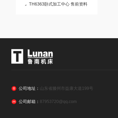
TH6363卧式加工中心 售前资料
公司地址：
山东省滕州市益康大道199号
公司邮箱：
87953720@qq.com